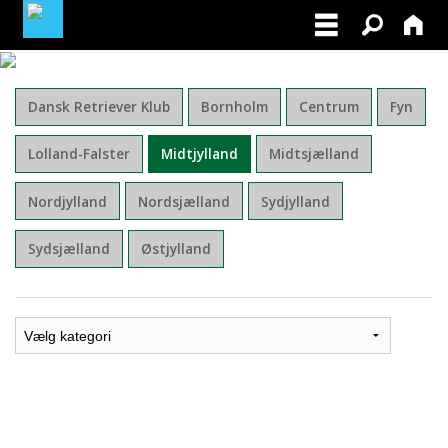
MINE TILMELDINGER
Dansk Retriever Klub
Bornholm
Centrum
Fyn
BLIV MEDLEM AF DRK
Lolland-Falster
Midtjylland
Midtsjælland
FACEBOOK
Nordjylland
Nordsjælland
Sydjylland
Sydsjælland
Østjylland