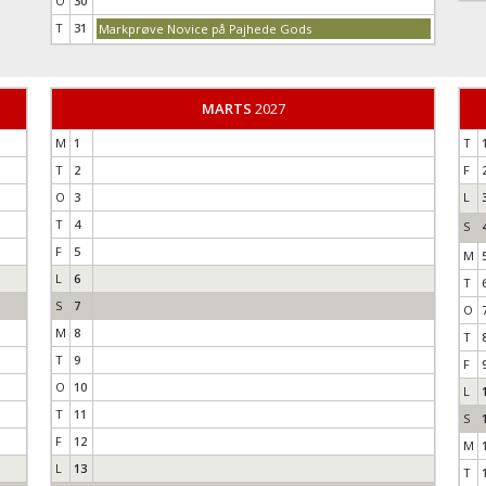
O
30
T
31
Markprøve Novice på Pajhede Gods
MARTS
2027
M
1
T
T
2
F
O
3
L
T
4
S
F
5
M
L
6
T
S
7
O
M
8
T
T
9
F
O
10
L
T
11
S
F
12
M
L
13
T