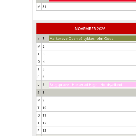
M
31
NOVEMBER
2026
S
1
Markprøve Open på Lykkesholm Gods
M
2
T
3
O
4
T
5
F
6
L
7
Brugsprøve - Horserød Hegn - Nordsjælland
S
8
M
9
T
10
O
11
T
12
F
13