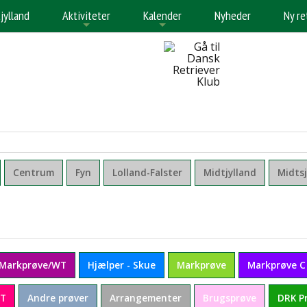
jylland
Aktiviteter
Kalender
Nyheder
Ny re
+
+
Centrum
Fyn
Lolland-Falster
Midtjylland
Midts
 Markprøve/WT
Hjælper - Skue
Markprøve
Markprøve C
T
Andre prøver
Arrangementer
Brugsprøve
DRK P