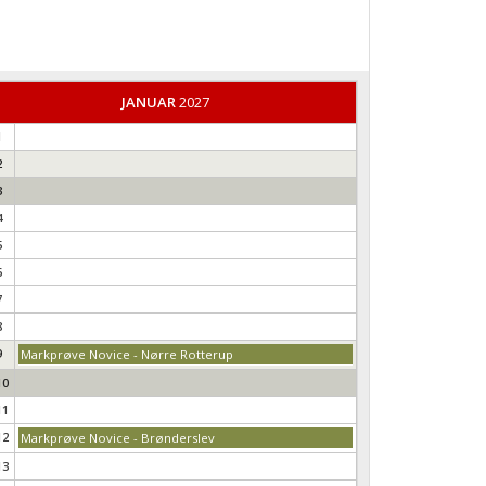
JANUAR
2027
1
2
3
4
5
6
7
8
9
Markprøve Novice - Nørre Rotterup
10
11
12
Markprøve Novice - Brønderslev
13