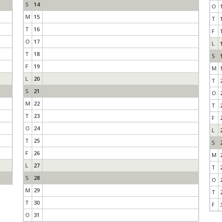
S
14
O
M
15
T
T
16
F
O
17
L
T
18
S
F
19
M
L
20
T
S
21
O
M
22
T
T
23
F
O
24
L
T
25
S
F
26
M
L
27
T
S
28
O
M
29
T
T
30
F
O
31