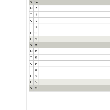
S
14
M
15
T
16
O
17
T
18
F
19
L
20
S
21
M
22
T
23
O
24
T
25
F
26
L
27
S
28