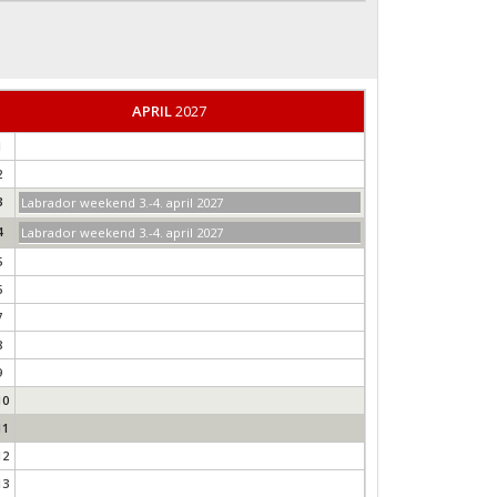
APRIL
2027
1
2
3
Labrador weekend 3.-4. april 2027
4
Labrador weekend 3.-4. april 2027
5
6
7
8
9
10
11
12
13