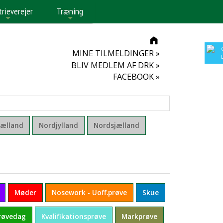
trieverejer
Træning
+
+
MINE TILMELDINGER »
BLIV MEDLEM AF DRK »
FACEBOOK »
jælland
Nordjylland
Nordsjælland
Møder
Nosework - Uoff.prøve
Skue
røvedag
Kvalifikationsprøve
Markprøve