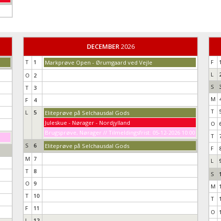
DECEMBER
2026
T
1
F
Markprøve Open - Ørumgaard ved Vejle
L
O
2
S
T
3
M
F
4
T
L
5
Eliteprøve på Selchausdal Gods
Juleskue - Nørager - Nordjylland
O
Brugsprøve, Nørager // Tilmeldingsfrist: 05-12-2026 10:00
T
S
6
Eliteprøve på Selchausdal Gods
F
M
7
L
T
8
S
O
9
M
T
10
T
F
11
O
L
12