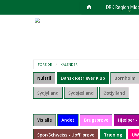
DRK Region Midt
+
FORSIDE
KALENDER
Nulstil
Dansk Retriever Klub
Bornholm
Sydjylland
Sydsjælland
Østjylland
Vis alle
Andet
Brugsprøve
Hjælper -
Spor/Schweiss - Uoff. prøve
Træning
UW