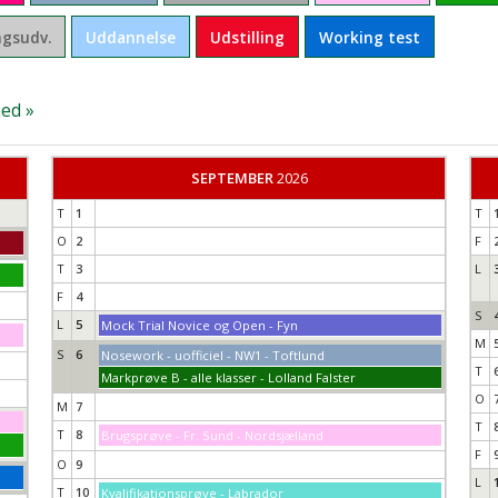
gsudv.
Uddannelse
Udstilling
Working test
ed »
SEPTEMBER
2026
T
1
T
O
2
F
T
3
L
F
4
S
L
5
Mock Trial Novice og Open - Fyn
M
S
6
Nosework - uofficiel - NW1 - Toftlund
T
Markprøve B - alle klasser - Lolland Falster
O
M
7
T
T
8
Brugsprøve - Fr. Sund - Nordsjælland
F
O
9
L
T
10
Kvalifikationsprøve - Labrador