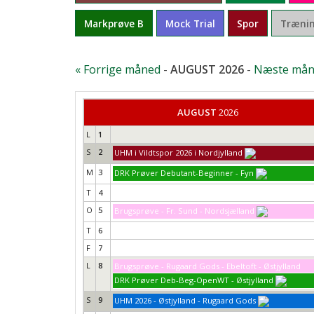
Markprøve B
Mock Trial
Spor
Trænin
« Forrige måned
-
AUGUST 2026
-
Næste mån
AUGUST
2026
L
1
S
2
UHM i Vildtspor 2026 i Nordjylland
M
3
DRK Prøver Debutant-Beginner - Fyn
T
4
O
5
Brugsprøve - Fr. Sund - Nordsjælland
T
6
F
7
L
8
Brugsprøve - Rugaard Gods - Ebeltoft - Østjylland
DRK Prøver Deb-Beg-OpenWT - Østjylland
S
9
UHM 2026 - Østjylland - Rugaard Gods