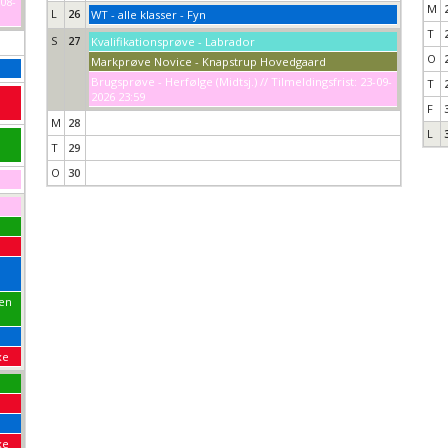
-08-
M
L
26
WT - alle klasser - Fyn
T
S
27
Kvalifikationsprøve - Labrador
O
Markprøve Novice - Knapstrup Hovedgaard
Brugsprøve - Herfølge (Midtsj.) // Tilmeldingsfrist: 23-09-
T
2026 23:59
F
M
28
L
T
29
O
30
pen
xe
xe