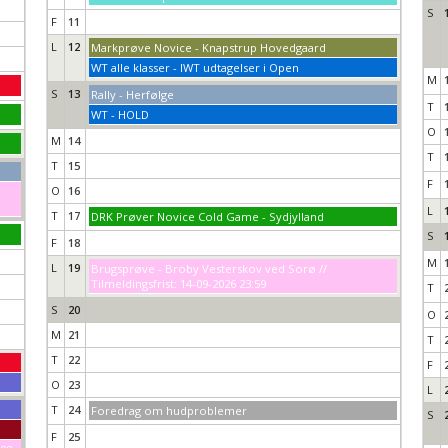
S
F
11
L
12
Markprøve Novice - Knapstrup Hovedgaard
WT alle klasser - IWT udtagelser i Open
M
S
13
Rally - Herfølge
T
WT - HOLD
O
M
14
T
T
15
F
O
16
L
T
17
DRK Prøver Novice Cold Game - Sydjylland
S
F
18
M
L
19
Brugsprøve - Broby Vesterskov ved Sorø //
Tilmeldingsfrist: 14-09-2026 23:59
T
S
20
O
M
21
T
T
22
F
O
23
L
T
24
Foredrag om hudproblemer
S
F
25