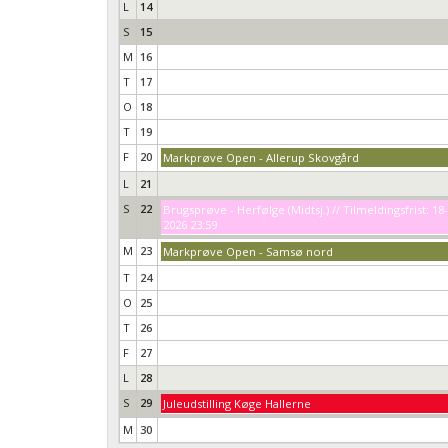
L
14
S
15
M
16
T
17
O
18
T
19
F
20
Markprøve Open - Allerup Skovgård
L
21
S
22
Brugsprøve - Herfølge (Midtsj.) // Tilmeldingsfrist: 18
2026 23:59
M
23
Markprøve Open - Samsø nord
T
24
O
25
T
26
F
27
L
28
S
29
Juleudstilling Køge Hallerne
M
30