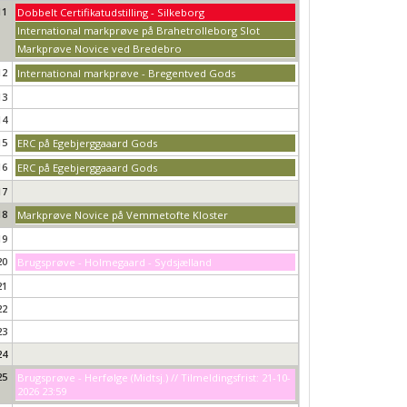
11
Dobbelt Certifikatudstilling - Silkeborg
International markprøve på Brahetrolleborg Slot
Markprøve Novice ved Bredebro
12
International markprøve - Bregentved Gods
13
14
15
ERC på Egebjerggaaard Gods
16
ERC på Egebjerggaaard Gods
17
18
Markprøve Novice på Vemmetofte Kloster
19
20
Brugsprøve - Holmegaard - Sydsjælland
21
22
23
24
25
Brugsprøve - Herfølge (Midtsj.) // Tilmeldingsfrist: 21-10-
2026 23:59