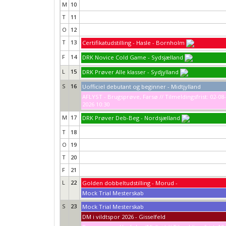
M
10
T
11
O
12
T
13
Certifikatudstilling - Hasle - Bornholm
F
14
DRK Novice Cold Game - Sydsjælland
L
15
DRK Prøver Alle klasser - Sydjylland
S
16
Uofficiel debutant og beginner - Midtjylland
AFLYST - Brugsprøve, Farsø // Tilmeldingsfrist: 02-08-
2026 10:30
M
17
DRK Prøver Deb-Beg - Nordsjælland
T
18
O
19
T
20
F
21
L
22
Golden dobbeltudstilling - Morud -
Mock Trial Mesterskab
S
23
Mock Trial Mesterskab
DM i vildtspor 2026 - Gisselfeld