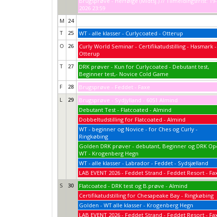
Brugsprøve - Herfølge (Midtsj.) // Tilmeldingsfrist: 19
2026 23:59
M
24
T
25
WT - alle klasser - Curlycoated - Otterup
O
26
Curly World Seminar - Certifikatudstilling - Hasmark -
Otterup
T
27
DRK prøver - Kun for Curlycoated - Debutant test,
Beginner test,- Novice Cold Game
F
28
Brugsprøve - Feddet - Faxe
L
29
Brugsprøve - Sydjylland - 6051 Almind
Debutant Test - Flatcoated - Almind
Dobbeltudstilling for Flatcoated - Almind
WT - beginner og Novice - for Ches og Curly -
Ringkøbing
Golden DRK prøver - debutant, Beginner og DRK O
WT - Krogenberg Hegn
WT - alle klasser - Labrador - Feddet - Sydsjælland
LAB EVENT 2026 - Feddet Strand - Feddet Resort - Fa
S
30
Flatcoated - DRK test og B.prøve - Almind
Certifikatudstilling for Chesapeake Bay - Ringkøbing
Golden - WT alle klasser - Krogenberg Hegn
LAB EVENT 2026 - Feddet Strand - Feddet Resort - Fa