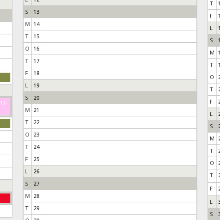
T
S
13
F
M
14
L
T
15
S
O
16
M
T
17
T
F
18
O
L
19
T
S
20
F
-11-
M
21
L
T
22
S
O
23
M
T
24
T
F
25
O
L
26
T
S
27
F
M
28
L
T
29
S