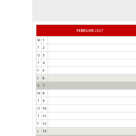
FEBRUAR
2027
M
1
T
2
O
3
T
4
F
5
L
6
S
7
M
8
T
9
O
10
T
11
F
12
L
13