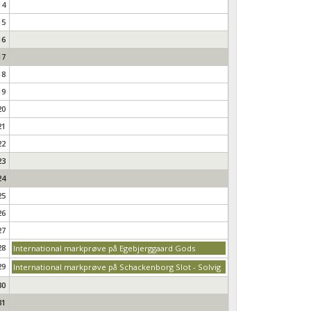
14
15
16
17
18
19
20
21
22
23
24
25
26
27
28
International markprøve på Egebjerggaard Gods
29
International markprøve på Schackenborg Slot - Solvig
30
31