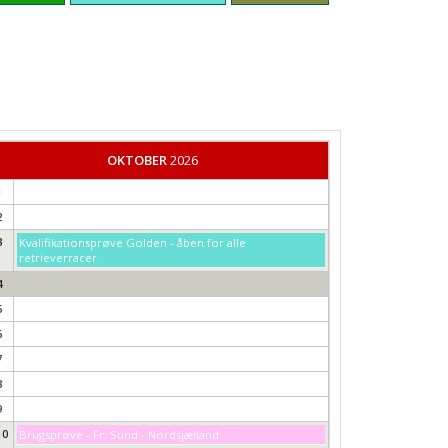
OKTOBER
2026
1
2
3
Kvalifikationsprøve Golden - åben for alle
retrieverracer
4
5
6
7
8
9
10
Brugsprøve - Fr. Sund - Nordsjælland